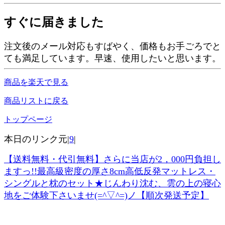
すぐに届きました
注文後のメール対応もすばやく、価格もお手ごろでと
ても満足しています。早速、使用したいと思います。
商品を楽天で見る
商品リストに戻る
トップページ
本日のリンク元|
9
|
【送料無料・代引無料】さらに当店が2，000円負担し
ますっ!!最高級密度の厚さ8cm高低反発マットレス・
シングルと枕のセット★じんわり沈む、雲の上の寝心
地をご体験下さいませ(=^▽^=)ノ【順次発送予定】