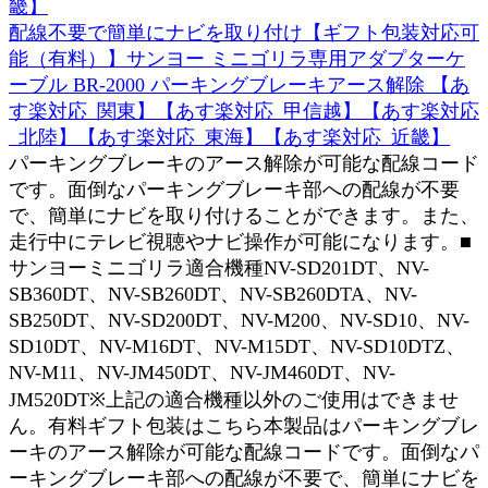
配線不要で簡単にナビを取り付け【ギフト包装対応可
能（有料）】サンヨー ミニゴリラ専用アダプターケ
ーブル BR-2000 パーキングブレーキアース解除 【あ
す楽対応_関東】【あす楽対応_甲信越】【あす楽対応
_北陸】【あす楽対応_東海】【あす楽対応_近畿】
パーキングブレーキのアース解除が可能な配線コード
です。面倒なパーキングブレーキ部への配線が不要
で、簡単にナビを取り付けることができます。また、
走行中にテレビ視聴やナビ操作が可能になります。■
サンヨーミニゴリラ適合機種NV-SD201DT、NV-
SB360DT、NV-SB260DT、NV-SB260DTA、NV-
SB250DT、NV-SD200DT、NV-M200、NV-SD10、NV-
SD10DT、NV-M16DT、NV-M15DT、NV-SD10DTZ、
NV-M11、NV-JM450DT、NV-JM460DT、NV-
JM520DT※上記の適合機種以外のご使用はできませ
ん。有料ギフト包装はこちら本製品はパーキングブレ
ーキのアース解除が可能な配線コードです。面倒なパ
ーキングブレーキ部への配線が不要で、簡単にナビを