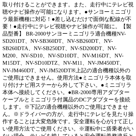
取り付けることができます。また、走行中にテレビ視
聴やナビ操作が可能になります。●サンヨーミニゴリ
ラ最新機種に対応！●差し込むだけで面倒な配線が不
要！●走行中にテレビ視聴やナビ操作が可能に。【製
品型番】 BR-2000サンヨーミニゴリラ適合機種NV-
SD201DT、NV-SB360DT、NV-SB260DT、NV-
SB260DTA、NV-SB250DT、NV-SD200DT、NV-
M200、NV-SD10、NV-SD10DT、NV-M16DT、NV-
M15DT、NV-SD10DTZ、NV-M11、NV-JM450DT、
NV-JM460DT、NV-JM520DT※上記の適合機種以外の
ご使用はできません。使用方法●ミニゴリラ本体を取
り付けナビ用ステーから外して下さい。●ミニゴリラ
本体へ接続してください。●BR-2000専用アダプター
ケーブルとミニゴリラ付属品のDCアダプターを接続
します。※下記の適合機種以外のご使用はできませ
ん。※ドライバーの方が、走行中にテレビを見たり操
作することは大変危険です。安全運転を心がけて正し
い使用方法でご使用ください。※運転中に搭乗者がい