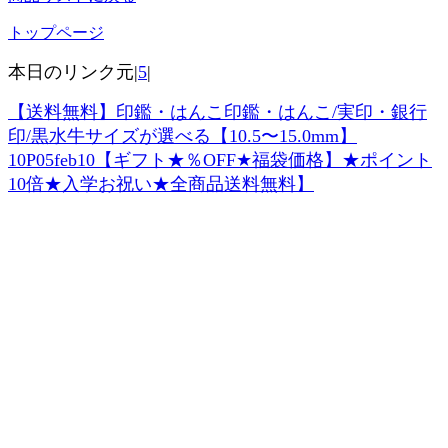
トップページ
本日のリンク元|
5
|
【送料無料】印鑑・はんこ印鑑・はんこ/実印・銀行
印/黒水牛サイズが選べる【10.5〜15.0mm】
10P05feb10【ギフト★％OFF★福袋価格】★ポイント
10倍★入学お祝い★全商品送料無料】