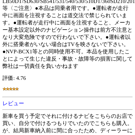
LB50DT/SD630/SB541/531/540/530/510DT/360SD210/20
等〈ご注意〉●本品は同乗者用です。●運転者が走行
中に画面を注視することは道交法で禁じられていま
す。●運転者が走行中に画面を注視すること、メーカ
ー基本設定以外のナビゲーション操作は前方不注意と
なり大変危険ですので行わないで下さい。●運転者以
外に搭乗者がいない場合はTVを映さないで下さい。
●NVP-BCX1等との同時使用不可。本品を使用したこ
とによって生じた違反・事故・故障等の損害に関して
弊社は一切責任を負いかねます
評価: 4.76
レビュー
新車を買う予定でそれに付けるナビをこちらのお店で
買い、自分で付けるつもりでいたのでこちらも購入。
が、結局新車納入前に間に合ったため、ディーラーに