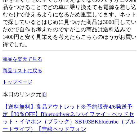
品をつけることでどの車に乗り換えても電源を差し込
むだけで使えるようになるため重宝してます、ネット
で探しているとはじめに見つけた商品は3000円してい
たので自作も考えたのですがこの商品は送料込みで
1400円と安く見栄えを考えたらこちらのほうがお買い
得でした。
商品を楽天で見る
商品リストに戻る
トップページ
本日のリンク元|
0
|
【送料無料】良品アウトレット※予約販売4/6発送予
定【30％OFF】Bluetoothver.2.1ハイファイ・ヘッドセ
ット・イヤホン（ブラック）SBT03BKbluetribe（ブル
ートライブ）【無線ヘッドフォン