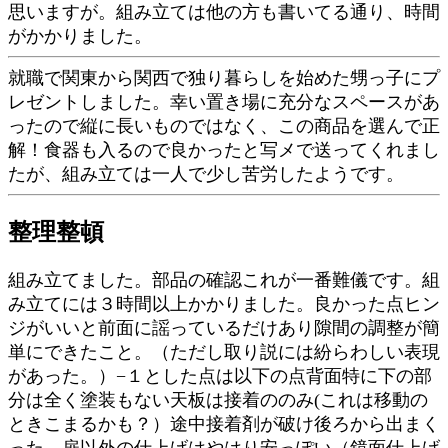
思いますが。組み立ては他の方も書いてる通り、時間
がかかりました。
就職で関東から関西で独り暮らしを始めた甥っ子にプ
レゼントしました。幸い置き場に充分なスペースがあ
ったので縦に長いものではなく、この商品を選んで正
解！食器も入るので良かったと写メで送ってくれまし
たが、組み立ては一人で少し苦労したようです。
整理整頓
組み立てました。部品の確認これが一番難儀です。組
み立てには３時間以上かかりました。良かった点ヒン
ジがいいと前面に謡っているだけあり隙間の調整が簡
単にできたこと。（ただし取り説には紛らわしい表現
があった。）−１とした点は以下の点背面特に下の部
分は全く塗装もない天板は接着ののみ(これは移動の
ときこまるかも？）途中接着剤が破け後ろから出まく
った。扉以外の仕上げはやはり安っぽい（鏡面仕上げ