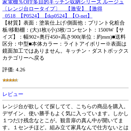
家電棚％OFF多目的キッチン収納シリーズ ルージュ
〔レンジ台ロータイプ〕 【激安】【激得
_0518_【P0524】【tkp0524】【O-net】
【材質】表面：塗装仕上げ/側面他：プリント化粧合
板/移動棚：(大)1枚/(小)3枚/コンセント：1500W【サ
イズ】：幅902×奥行450×高さ900(単位：約mm)■送料
区分：中型■本体カラー：ライトアイボリー※表面は
鏡面加工ではありません。キッチン・ダストボックス
カテゴリーへ戻る
評価: 4.26
レビュー
レンジ台が欲しくて探してて、こちらの商品を購入。
デザイン、使い勝手もよく気に入っています。しかし
１つだけ残念なとこが。観音扉の真ん中が開いてま
す。１センチほど。組み立て家具なんで仕方ないとは