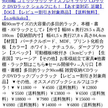
90cm幅 コミックラック ディスプレイラック CDラッ
ク DVDラック シェルフにも！ 【あす楽対応_近畿】
【OG】【レビュー割引き対象商品】【送料無料】
【o.n4kikaku】
幅90cmサイズの大容量の多目的ラック。本棚・書
棚・AVラックとして♪【外寸】幅88 x 奥行29.5 x 高さ
180cm 【収納部内寸】 幅41,5 x 奥行27,8 x 高さ84,4cm
【材質】 パーチクルボード、MDF、プリント化粧合
板 【カラー】 ホワイト、ナチュラル、ダークブラウ
ン 【スペック】 可動棚板8枚付き（3cmピッチ）【生
産国】マレーシア 【その他】お客様組立て家具■他書
棚・ラック類はこちら■セール開催中♪→入り口【本
棚・書棚】多目的ラック90cm幅 雑貨収納/CDラッ
ク/DVDラック/ブックラック 【レビュー割引き対象商
品】 ▼その他、オススメのブックシェルフはコチ
ラ！▼ ￥11800 ⇒ ￥4500（送料無料） ￥12800
⇒ ￥5500（送料無料）￥13800 ⇒ ￥6500（送料無
料）￥18800 ⇒ ￥7980（送料無料）￥15600 ⇒
￥6980（送料無料）￥14000 ⇒ ￥6800（送料無料）