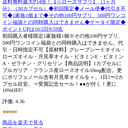
送料無料最大P14倍！【☆ローズサプリ】（1ヶ月
分）（30カプセル）◆初回限定◆メール便◆代引き不
可◆1家族1個まで◆その他100円サプリ、500円ワンコ
イン福袋との同時購入はできません◆ケータイ限定◆
ポイントUPは10/2日9:59迄
初回購入者様限定1家族様1個※その他100円サプリ、
500円ワンコイン福袋との同時購入はできません。代
引・日時指定不可【原材料】グレープシードオイル・
ローズオイル・月見草オイル・ビタミンE・ビタミン
A・ゼラチン・グリセリン【商品説明】1カプセルに
ブルガリア・フランス産ローズオイル10mg配合。更
にポリフェノール含有月見草オイルを＋。1日1〜2カ
プセル目安。⇒受賞記念セール！●●が付く！更に
10%OFF!
評価: 4.36
商品を楽天で見る