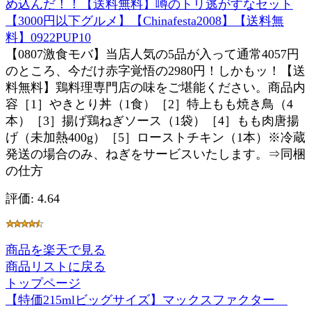
め込んだ！！【送料無料】噂のトリ逃がすなセット
【3000円以下グルメ】【Chinafesta2008】【送料無
料】0922PUP10
【0807激食モバ】当店人気の5品が入って通常4057円
のところ、今だけ赤字覚悟の2980円！しかもッ！【送
料無料】鶏料理専門店の味をご堪能ください。商品内
容［1］やきとり丼（1食）［2］特上もも焼き鳥（4
本）［3］揚げ鶏ねぎソース（1袋）［4］もも肉唐揚
げ（未加熱400g）［5］ローストチキン（1本）※冷蔵
発送の場合のみ、ねぎをサービスいたします。⇒同梱
の仕方
評価: 4.64
商品を楽天で見る
商品リストに戻る
トップページ
【特価215mlビッグサイズ】マックスファクター