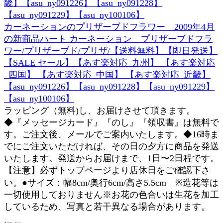
カーネーションのプリザーブドフラワー 2009年4月
の新商品ハート カーネーション プリザーブドフラ
ワー/プリザーブド/プリザ/【送料無料】【即日発送】
【SALE セール】【あす楽対応_九州】 【あす楽対応
_四国】 【あす楽対応_中国】 【あす楽対応_近畿】
【asu_ny091226】【asu_ny091228】【asu_ny091229】
【asu_ny100106】
ラッピング（無料)し、お届けさせて頂きます。
◆『メッセージカード』『のし』『領収書』は無料で
す。ご注文後、メールでご案内いたします。◆16時ま
でにご注文いただければ、その日の夕方に商品を発送
いたします。発送からお届けまで、1日〜2日程です。
【注意】必ずトップページより店休日をご確認下さ
い。●サイズ：幅8cm/奥行6cm/高さ5.5cm ※造花等は
一切使用しておりません※お花の色合いは生花を加工
しているため、写真と若干異なる場合があります。