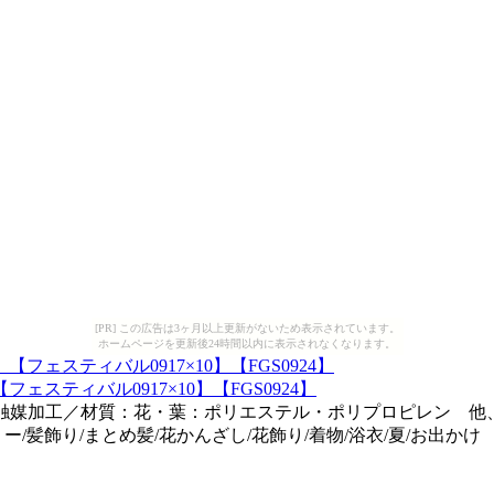
[PR] この広告は3ヶ月以上更新がないため表示されています。
ホームページを更新後24時間以内に表示されなくなります。
ティバル0917×10】【FGS0924】
光触媒加工／材質：花・葉：ポリエステル・ポリプロピレン 他
/髪飾り/まとめ髪/花かんざし/花飾り/着物/浴衣/夏/お出かけ