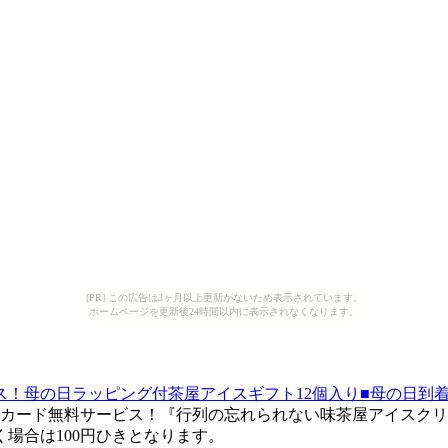
[PR] この広告は3ヶ月以上更新がないため表示されています。
ホームページを更新後24時間以内に表示されなくなります。
！母の日ラッピング付茶屋アイスギフト12個入り■母の日到着
カード無料サービス！『行列の忘れられない味茶屋アイスクリ
場合は100円ひきとなります。