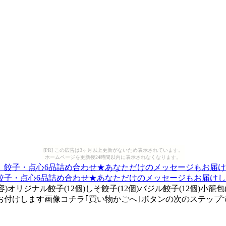
[PR] この広告は3ヶ月以上更新がないため表示されています。
ホームページを更新後24時間以内に表示されなくなります。
子・点心6品詰め合わせ★あなただけのメッセージもお届けしま
オリジナル餃子(12個)しそ餃子(12個)バジル餃子(12個)小籠包
付けします画像コチラ｢買い物かごへ｣ボタンの次のステップで