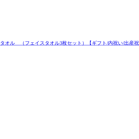
タオル （フェイスタオル3枚セット）【ギフト/内祝い/出産祝い