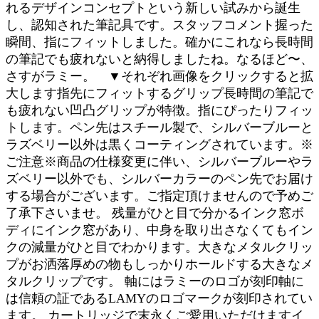
れるデザインコンセプトという新しい試みから誕生
し、認知された筆記具です。スタッフコメント握った
瞬間、指にフィットしました。確かにこれなら長時間
の筆記でも疲れないと納得しましたね。なるほど〜、
さすがラミー。 ▼それぞれ画像をクリックすると拡
大します指先にフィットするグリップ長時間の筆記で
も疲れない凹凸グリップが特徴。指にぴったりフィッ
トします。ペン先はスチール製で、シルバーブルーと
ラズベリー以外は黒くコーティングされています。※
ご注意※商品の仕様変更に伴い、シルバーブルーやラ
ズベリー以外でも、シルバーカラーのペン先でお届け
する場合がございます。ご指定頂けませんので予めご
了承下さいませ。 残量がひと目で分かるインク窓ボ
ディにインク窓があり、中身を取り出さなくてもイン
クの減量がひと目でわかります。大きなメタルクリッ
プがお洒落厚めの物もしっかりホールドする大きなメ
タルクリップです。 軸にはラミーのロゴが刻印軸に
は信頼の証であるLAMYのロゴマークが刻印されてい
ます。 カートリッジで末永くご愛用いただけますイ