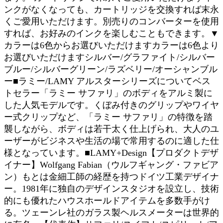
ンクがなくなっても、カートリッジを交換すれば末永
くご愛用いただけます。別売りのコンバーターを使用
すれば、お好みのインクを楽しむこともできます。▼
カラーは6色からお選びいただけますカラーは6色より
お選びいただけますシルバー/グラファイト/シルバー
ブルー/シルバーグリーン/ラズベリー/オーシャンブル
ー■ラミー/LAMY アルスターシリーズについてベス
トセラー「ラミー サファリ」のボディをアルミ製に
した人気モデルです。くぼみ付きのグリップやワイヤ
ー式クリップなど、「ラミー サファリ」の特徴を踏
襲しながら、ボディは若干太く仕上げられ、大人のユ
ーザーがビジネスや生活の場で常用するのに適した仕
様となっています。■LAMY+Design【プロダクトデザ
イナー】Wolfgang Fabian（ウルフギャング・ファビア
ン）もとは金細工師の経歴を持つドイツ工業デザイナ
ー。1981年に独自のデザインスタジオを設立し、技術
的にも優れたハウスホールドアイテムを多数手がけ
る。ツェーンレ社のガラス製ヘルスメーターは世界的