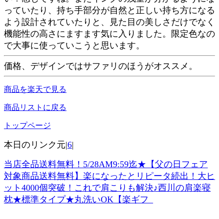
っていたり、持ち手部分が自然と正しい持ち方になる
よう設計されていたりと、見た目の美しさだけでなく
機能性の高さにますます気に入りました。限定色なの
で大事に使っていこうと思います。
価格、デザインではサファリのほうがオススメ。
商品を楽天で見る
商品リストに戻る
トップページ
本日のリンク元|
6
|
当店全品送料無料！5/28AM9:59迄★【父の日フェア
対象商品送料無料】楽になったとリピータ続出！大ヒ
ット4000個突破！これで肩こりも解決♪西川の肩楽寝
枕★標準タイプ★丸洗いOK【楽ギフ_