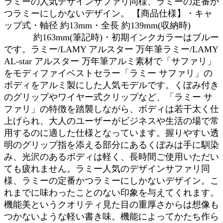
ラミーの人気デザインサファリ同様、ラミーの定番か
つラミーにしかないデザイン。 【商品仕様】・キャ
ップ式・軸径 約13mm・全長 約139mm(収納時)
約163mm(筆記時)・初期インクカラーはブルー
です。ラミー/LAMY アルスター 万年筆ラミー/LAMY
AL-star アルスター 万年筆アルミ素材で「サファリ」
をモディファイベストセラー「ラミー サファリ」の
ボディをアルミ製にした人気モデルです。くぼみ付き
のグリップやワイヤー式クリップなど、「ラミー サ
ファリ」の特徴を踏襲しながら、ボディは若干太く仕
上げられ、大人のユーザーがビジネスや生活の場で常
用するのに適した仕様となっています。握りやすい透
明のグリップ指を添える部分にあるくぼみは手に馴染
み、光沢のあるボディは軽く、長時間ご使用いただい
ても疲れません。ラミー人気のデザインサファリ同
様、ラミーの定番かつラミーにしかないデザイン。こ
れまでに味わったことのない印象を与えてくれます。
機能美というクオリティ見た目の重厚さからは想像も
つかないような軽い書き味。機能によってかたち作ら