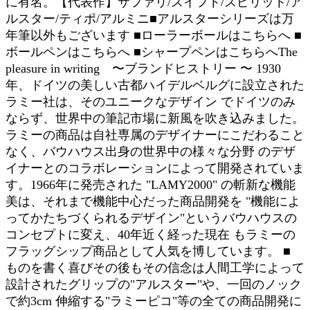
に有名。【代表作】サファリ/スイフト/スピリット/ア
ルスター/ティポ/アルミニ■アルスターシリーズは万
年筆以外もございます ■ローラーボールはこちらへ ■
ボールペンはこちらへ ■シャープペンはこちらへThe
pleasure in writing 〜ブランドヒストリー 〜 1930
年、ドイツの美しい古都ハイデルベルグに設立された
ラミー社は、そのユニークなデザイン でドイツのみ
ならず、世界中の筆記市場に新風を吹き込みました。
ラミーの商品は自社専属のデザイナーにこだわること
なく、バウハウス出身の世界中の様々な分野 のデザ
イナーとのコラボレーションによって開発されていま
す。1966年に発売された "LAMY2000" の斬新な機能
美は、それまで機能中心だった商品開発を "機能によ
ってかたちづくられるデザイン"というバウハウスの
コンセプトに変え、40年近く経った現在 もラミーの
フラッグシップ商品として人気を博しています。 ■
ものを書く喜びその後もその信念は人間工学によって
設計されたグリップの"アルスター"や、一回のノック
で約3cm 伸縮する"ラミーピコ"等の全ての商品開発に