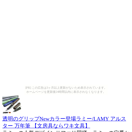
[PR] この広告は3ヶ月以上更新がないため表示されています。
ホームページを更新後24時間以内に表示されなくなります。
透明のグリップNewカラー登場ラミー/LAMY アルス
ター 万年筆 【文房具ならワキ文具】